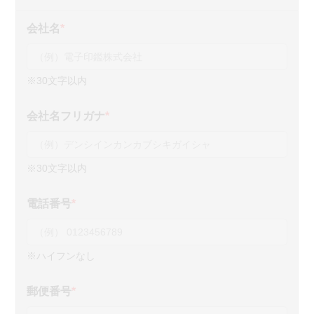
会社名
*
※30文字以内
会社名フリガナ
*
※30文字以内
電話番号
*
※ハイフンなし
郵便番号
*