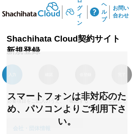
ロ
ヘ
グ
お問い
ル
イ
合わせ
プ
ン
Shachihata Cloud契約サイト
新規登録
入力
確認
仮登録
完了
スマートフォンは非対応のた
必要項目をご記入のうえ、「確認する」ボタンを押して
め、パソコンよりご利用下さ
ください。
い。
会社・団体情報