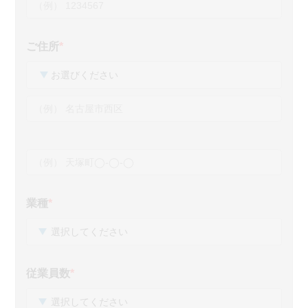
ご住所
*
業種
*
従業員数
*